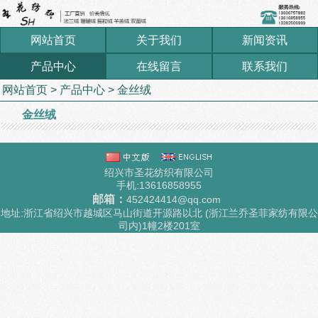
网站首页
关于我们
新闻资讯
产品中心
在线留言
联系我们
网站首页
>
产品中心
>
金丝绒
金丝绒
绍兴市圣花纺织有限公司
手机:13616858955
邮箱：
452424414@qq.com
地址:浙江省绍兴市越城区马山街道开源路以北 (浙江兰乔圣菲家纺有限公
司内)1幢2楼201室