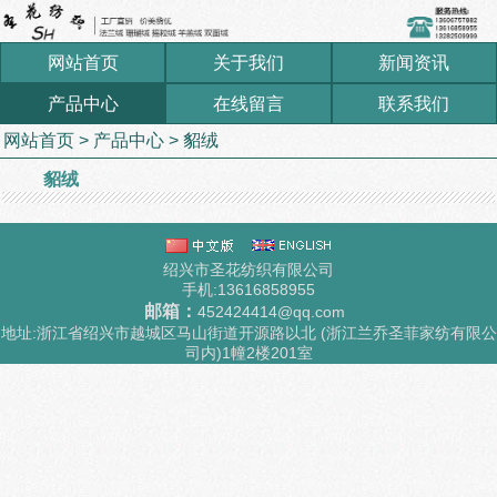
网站首页
关于我们
新闻资讯
产品中心
在线留言
联系我们
网站首页
>
产品中心
>
貂绒
貂绒
绍兴市圣花纺织有限公司
手机:13616858955
邮箱：
452424414@qq.com
地址:浙江省绍兴市越城区马山街道开源路以北 (浙江兰乔圣菲家纺有限公
司内)1幢2楼201室